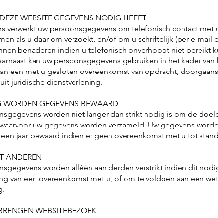
EZE WEBSITE GEGEVENS NODIG HEEFT
rs verwerkt uw persoonsgegevens om telefonisch contact met 
en als u daar om verzoekt, en/of om u schriftelijk (per e-mail 
unnen benaderen indien u telefonisch onverhoopt niet bereikt k
arnaast kan uw persoonsgegevens gebruiken in het kader van 
van een met u gesloten overeenkomst van opdracht, doorgaans
it juridische dienstverlening.
G WORDEN GEGEVENS BEWAARD
sgegevens worden niet langer dan strikt nodig is om de doele
, waarvoor uw gegevens worden verzameld. Uw gegevens worde
 een jaar bewaard indien er geen overeenkomst met u tot stan
T ANDEREN
sgegevens worden alléén aan derden verstrikt indien dit nodig
ing van een overeenkomst met u, of om te voldoen aan een wett
g.
 BRENGEN WEBSITEBEZOEK