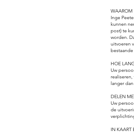
WAAROM D
Inge Peete
kunnen nem
post) te k
worden. Da
uitvoeren 
bestaande u
HOE LAN
Uw persoon
realiseren
langer dan
DELEN ME
Uw persoon
de uitvoer
verplichtin
IN KAART