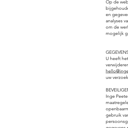
Op de web
bijgehoude
en gegeven
analyses v
om de werk
mogelijk g
GEGEVENS
U heeft he
verwijderen
hello@ing
uw verzoek
BEVEILIGE
Inge Peete
maatregele
openbaarma
gebruik va
persoonsge
gegevens ni