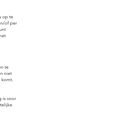
u op te
en/of per
unt
het
n te
n niet
d komt.
 is voor
elijke