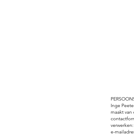
PERSOONS
Inge Peete
maakt van d
contactfor
verwerken:
e-mailadres