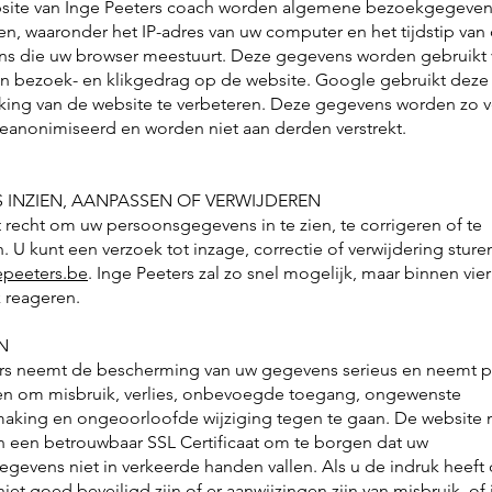
site van Inge Peeters coach worden algemene bezoekgegeve
n, waaronder het IP-adres van uw computer en het tijdstip van
s die uw browser meestuurt. Deze gegevens worden gebruikt
an bezoek- en klikgedrag op de website. Google gebruikt deze 
ing van de website te verbeteren. Deze gegevens worden zo v
eanonimiseerd en worden niet aan derden verstrekt.
 INZIEN, AANPASSEN OF VERWIJDEREN
t recht om uw persoonsgegevens in te zien, te corrigeren of te
. U kunt een verzoek tot inzage, correctie of verwijdering sture
epeeters.be
. Inge Peeters zal zo snel mogelijk, maar binnen vie
 reageren.
N
rs neemt de bescherming van uw gegevens serieus en neemt 
n om misbruik, verlies, onbevoegde toegang, ongewenste
king en ongeoorloofde wijziging tegen te gaan. De website 
n een betrouwbaar SSL Certificaat om te borgen dat uw
gevens niet in verkeerde handen vallen. Als u de indruk heeft
et goed beveiligd zijn of er aanwijzingen zijn van misbruik, of 