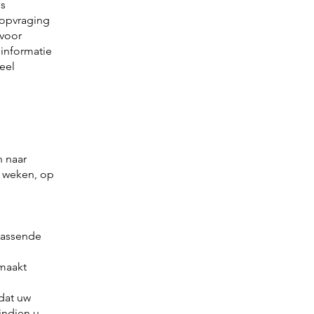
ns
 opvraging
 voor
informatie
eel
n naar
r weken, op
passende
maakt
 dat uw
indien u